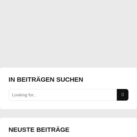
11. August 2023
Vorbereitungsturnier für 1. Volleyball-Damen des TuS Lintfort am
20. August 2023 in Iserlohn
Mehr erfahren
IN BEITRÄGEN SUCHEN
NEUSTE BEITRÄGE