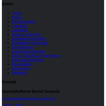
Seiten
Home
News
Beachturniere
Handball
Volleyball
Jugend und mehr
Spielpläne Handball
Spielpläne Volleyball
Einlaufkinder
Jugendbeachturnier
Select Beachcup Ergebnisse
Selectbestellungen
Beachplätze
Sponsoren
Kontakte
Kontakt
Geschäftsführer Bernd Gedanitz
geschaeftsfuehrer@tus-lintfort.de
02842 4342