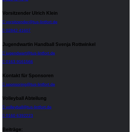
Vorsitzender Ulrich Klein
vorsitzender@tus-lintfort.de
02842 41607
Jugendwartin Handball Svenja Rottwinkel
jugendwart@tus-lintfort.de
0163 9161566
Kontakt für Sponsoren
sponsoring@tus-lintfort.de
Volleyball Abteilung
volleyball@tus-lintfort.de
0160 6392223
Beiträge: