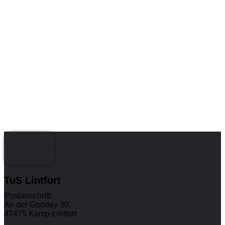
TuS Lintfort
Postanschrift:
An der Goorley 30,
47475 Kamp-Lintfort