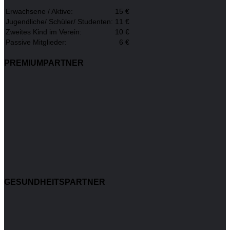
Erwachsene / Aktive:
15 €
Jugendliche/ Schüler/ Studenten:
11 €
Zweites Kind im Verein:
10 €
Passive Mitglieder:
6 €
PREMIUMPARTNER
GESUNDHEITSPARTNER