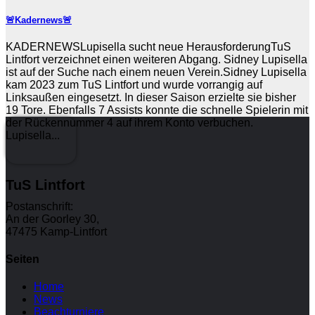
🚨Kadernews🚨
KADERNEWSLupisella sucht neue HerausforderungTuS
Lintfort verzeichnet einen weiteren Abgang. Sidney Lupisella
ist auf der Suche nach einem neuen Verein.Sidney Lupisella
kam 2023 zum TuS Lintfort und wurde vorrangig auf
Linksaußen eingesetzt. In dieser Saison erzielte sie bisher
19 Tore. Ebenfalls 7 Assists konnte die schnelle Spielerin mit
der Rückennummer 4 auf ihrem Konto verbuchen.
Lupisella...
TuS Lintfort
Postanschrift:
An der Goorley 30,
47475 Kamp-Lintfort
Seiten
Home
News
Beachturniere