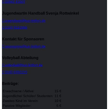
02842 41607
Jugendwartin Handball Svenja Rottwinkel
jugendwart@tus-lintfort.de
0163 9161566
Kontakt für Sponsoren
sponsoring@tus-lintfort.de
Volleyball Abteilung
volleyball@tus-lintfort.de
0160 6392223
Beiträge:
Erwachsene / Aktive:
15 €
Jugendliche/ Schüler/ Studenten:
11 €
Zweites Kind im Verein:
10 €
Passive Mitglieder:
6 €