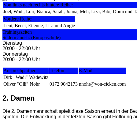
Von links nach rechts hintere Reihe:
Joel, Wadi, Lori, Bianca, Sarah, Jonna, Meh, Liza, Bibi, Domi und T
Vordere Reihe:
Leni, Becci, Etienne, Lisa und Angie
Trainingszeiten
Sudermannstr. (Europaschule)
Dienstag
20:00 - 22:00 Uhr
Donnerstag
20:00 - 22:00 Uhr
Ansprechpartner
Telefon
E-Mail
Dirk "Wadi" Wadewitz
Oliver "Olli" Nohr
0172 9042173
nnohr@von-eicken.com
2. Damen
Die 2. Damenmannschaft spielt diese Saison erneut in der Be
spielen. Die Entwicklung in der letzten Saison gibt Hoffnung a