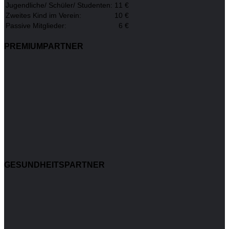
Jugendliche/ Schüler/ Studenten:
11 €
Zweites Kind im Verein:
10 €
Passive Mitglieder:
6 €
PREMIUMPARTNER
GESUNDHEITSPARTNER