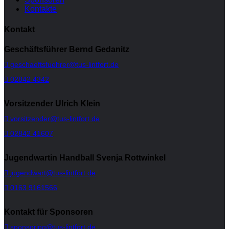
Kontakte
Kontakt
Geschäftsführer Bernd Gedanitz
geschaeftsfuehrer@tus-lintfort.de
02842 4342
Vorsitzender Ulrich Klein
vorsitzender@tus-lintfort.de
02842 41607
Jugendwartin Handball Svenja Rottwinkel
jugendwart@tus-lintfort.de
0163 9161566
Kontakt für Sponsoren
sponsoring@tus-lintfort.de