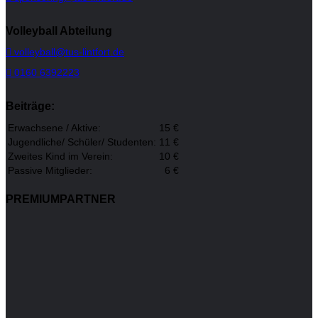
Volleyball Abteilung
volleyball@tus-lintfort.de
0160 6392223
Beiträge:
Erwachsene / Aktive:
15 €
Jugendliche/ Schüler/ Studenten:
11 €
Zweites Kind im Verein:
10 €
Passive Mitglieder:
6 €
PREMIUMPARTNER