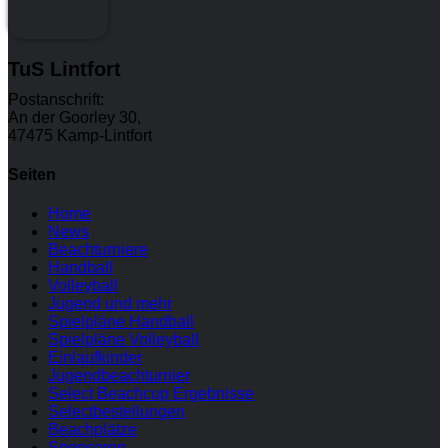
TuS Lintfort
Postanschrift:
An der Goorley 30,
47475 Kamp-Lintfort
Seiten
Home
News
Beachturniere
Handball
Volleyball
Jugend und mehr
Spielpläne Handball
Spielpläne Volleyball
Einlaufkinder
Jugendbeachturnier
Select Beachcup Ergebnisse
Selectbestellungen
Beachplätze
Sponsoren