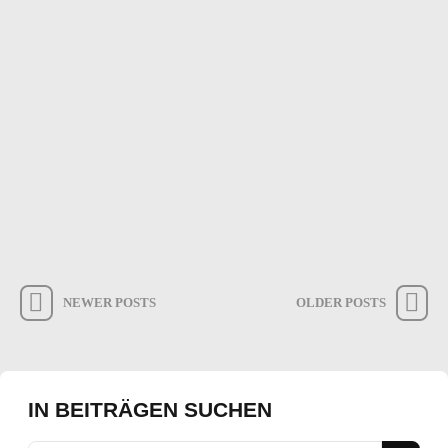
🚨KADERNEWS🚨
8. Mai 2026
KADERNEWSSena Gün bleibt beim TuS Lintfort! Sena wird uns
auch im nächsten Jahr den Kasten frei halten! Mit Sena, bleibt
eine sehr erfahrene Torhüterin als Rückhalt für die junge
Mannschaft! Wir freuen uns, dass du bei uns bleibst
Mehr erfahren
NEWER POSTS
OLDER POSTS
IN BEITRÄGEN SUCHEN