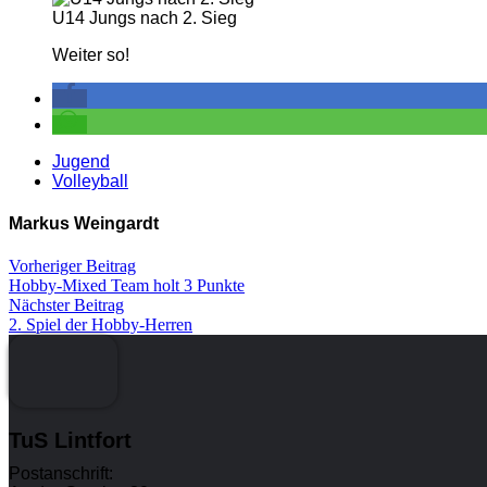
U14 Jungs nach 2. Sieg
Weiter so!
Jugend
Volleyball
Markus Weingardt
Vorheriger Beitrag
Hobby-Mixed Team holt 3 Punkte
Nächster Beitrag
2. Spiel der Hobby-Herren
TuS Lintfort
Postanschrift: