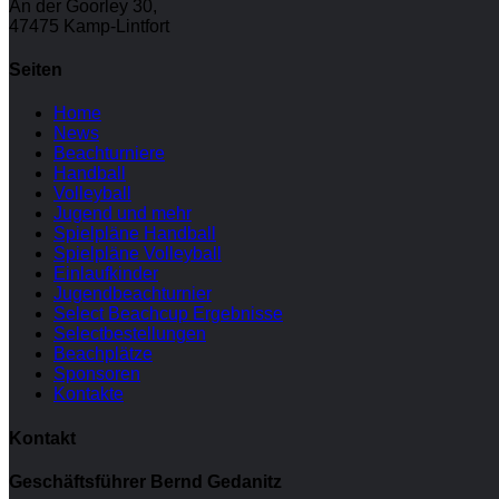
An der Goorley 30,
47475 Kamp-Lintfort
Seiten
Home
News
Beachturniere
Handball
Volleyball
Jugend und mehr
Spielpläne Handball
Spielpläne Volleyball
Einlaufkinder
Jugendbeachturnier
Select Beachcup Ergebnisse
Selectbestellungen
Beachplätze
Sponsoren
Kontakte
Kontakt
Geschäftsführer Bernd Gedanitz