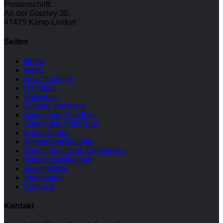
Postanschrift:
An der Goorley 30,
47475 Kamp-Lintfort
Seiten
Home
News
Beachturniere
Handball
Volleyball
Jugend und mehr
Spielpläne Handball
Spielpläne Volleyball
Einlaufkinder
Jugendbeachturnier
Select Beachcup Ergebnisse
Selectbestellungen
Beachplätze
Sponsoren
Kontakte
Kontakt