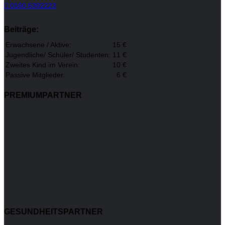
0160 6392223
Beiträge:
Erwachsene / Aktive:
15 €
Jugendliche/ Schüler/ Studenten:
11 €
Zweites Kind im Verein:
10 €
Passive Mitglieder:
6 €
PREMIUMPARTNER
GESUNDHEITSPARTNER