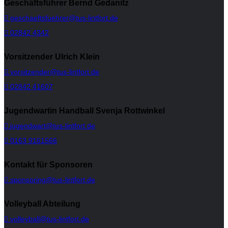
Geschäftsführer Bernd Gedanitz
geschaeftsfuehrer@tus-lintfort.de
02842 4342
Vorsitzender Ulrich Klein
vorsitzender@tus-lintfort.de
02842 41607
Jugendwartin Handball Svenja Rottwinkel
jugendwart@tus-lintfort.de
0163 9161566
Kontakt für Sponsoren
sponsoring@tus-lintfort.de
Volleyball Abteilung
volleyball@tus-lintfort.de