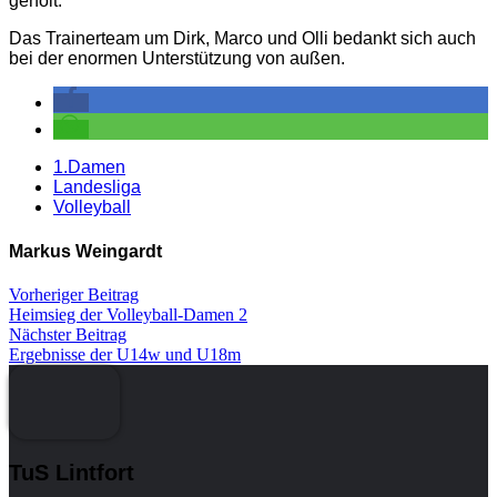
geholt.
Das Trainerteam um Dirk, Marco und Olli bedankt sich auch
bei der enormen Unterstützung von außen.
1.Damen
Landesliga
Volleyball
Markus Weingardt
Vorheriger Beitrag
Heimsieg der Volleyball-Damen 2
Nächster Beitrag
Ergebnisse der U14w und U18m
TuS Lintfort