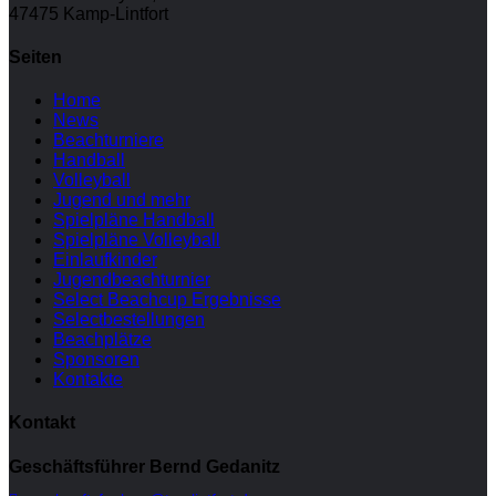
47475 Kamp-Lintfort
Seiten
Home
News
Beachturniere
Handball
Volleyball
Jugend und mehr
Spielpläne Handball
Spielpläne Volleyball
Einlaufkinder
Jugendbeachturnier
Select Beachcup Ergebnisse
Selectbestellungen
Beachplätze
Sponsoren
Kontakte
Kontakt
Geschäftsführer Bernd Gedanitz