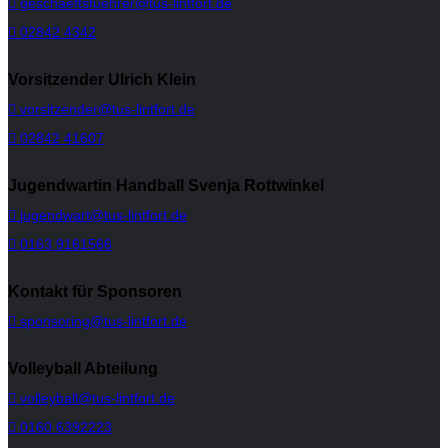
geschaeftsfuehrer@tus-lintfort.de
02842 4342
Vorsitzender Ulrich Klein
vorsitzender@tus-lintfort.de
02842 41607
Jugendwartin Handball Svenja Rottwinkel
jugendwart@tus-lintfort.de
0163 9161566
Kontakt für Sponsoren
sponsoring@tus-lintfort.de
Volleyball Abteilung
volleyball@tus-lintfort.de
0160 6392223