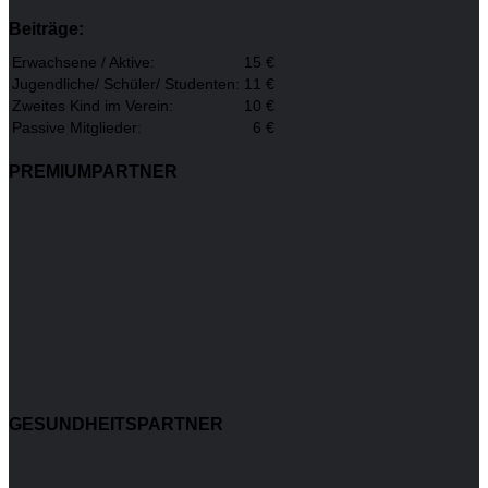
Beiträge:
Erwachsene / Aktive:
15 €
Jugendliche/ Schüler/ Studenten:
11 €
Zweites Kind im Verein:
10 €
Passive Mitglieder:
6 €
PREMIUMPARTNER
GESUNDHEITSPARTNER