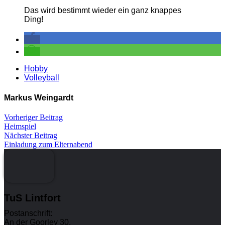
Das wird bestimmt wieder ein ganz knappes
Ding!
Hobby
Volleyball
Markus Weingardt
Vorheriger Beitrag
Heimspiel
Nächster Beitrag
Einladung zum Elternabend
TuS Lintfort
Postanschrift:
An der Goorley 30,