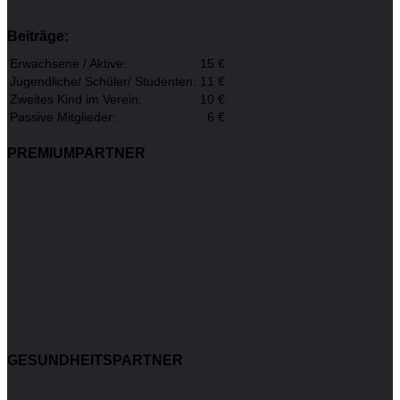
Beiträge:
Erwachsene / Aktive:
15 €
Jugendliche/ Schüler/ Studenten:
11 €
Zweites Kind im Verein:
10 €
Passive Mitglieder:
6 €
PREMIUMPARTNER
GESUNDHEITSPARTNER