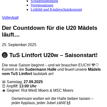
Schadensmeldung
Vereinssatzung
Leitbild und Kinderschutzkonzept
Volleyball
Der Countdown für die U20 Mädels
läuft…
25. September 2025
🏐 TuS Lintfort U20w – Saisonstart!
Die neue Saison beginnt – und wir brauchen EUCH! 💙🤍
Kommt in die
Sudermann Halle
und feuert unsere
Mädels
vom TuS Lintfort
lautstark an!
📅 Samstag,
27.09.2025
⏰ Anpfiff:
13:00 Uhr
🔥 Gegner: Rot Weiß Moers & MSC Moers
Gemeinsam wollen wir die Halle beben lassen –
jeder Applaus, jeder Jubel zählt! 🙌