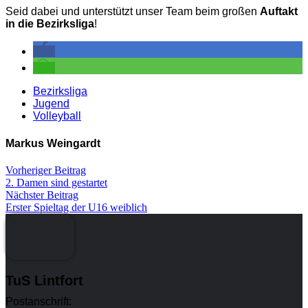
Seid dabei und unterstützt unser Team beim großen
Auftakt
in die Bezirksliga
!
Bezirksliga
Jugend
Volleyball
Markus Weingardt
Vorheriger Beitrag
2. Damen sind gestartet
Nächster Beitrag
Erster Spieltag der U16 weiblich
TuS Lintfort
Postanschrift: