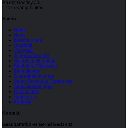
An der Goorley 30,
47475 Kamp-Lintfort
Seiten
Home
News
Beachturniere
Handball
Volleyball
Jugend und mehr
Spielpläne Handball
Spielpläne Volleyball
Einlaufkinder
Jugendbeachturnier
Select Beachcup Ergebnisse
Selectbestellungen
Beachplätze
Sponsoren
Kontakte
Kontakt
Geschäftsführer Bernd Gedanitz