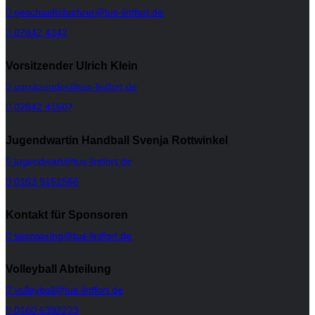
geschaeftsfuehrer@tus-lintfort.de
02842 4342
Vorsitzender Ulrich Klein
vorsitzender@tus-lintfort.de
02842 41607
Jugendwartin Handball Svenja Rottwinkel
jugendwart@tus-lintfort.de
0163 9161566
Kontakt für Sponsoren
sponsoring@tus-lintfort.de
Volleyball Abteilung
volleyball@tus-lintfort.de
0160 6392223