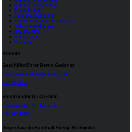
Spielpläne Volleyball
Einlaufkinder
Jugendbeachturnier
Select Beachcup Ergebnisse
Selectbestellungen
Beachplätze
Sponsoren
Kontakte
Kontakt
Geschäftsführer Bernd Gedanitz
geschaeftsfuehrer@tus-lintfort.de
02842 4342
Vorsitzender Ulrich Klein
vorsitzender@tus-lintfort.de
02842 41607
Jugendwartin Handball Svenja Rottwinkel