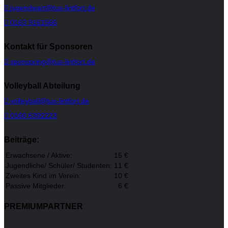
jugendwart@tus-lintfort.de
0163 9161566
Kontakt für Sponsoren
sponsoring@tus-lintfort.de
Volleyball Abteilung
volleyball@tus-lintfort.de
0160 6392223
Beiträge:
Erwachsene / Aktive:
15 €
Jugendliche/ Schüler/ Studenten:
11 €
Zweites Kind im Verein:
10 €
Passive Mitglieder:
6 €
PREMIUMPARTNER