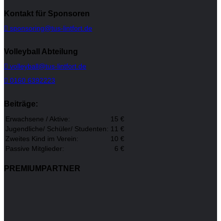
Kontakt für Sponsoren
sponsoring@tus-lintfort.de
Volleyball Abteilung
volleyball@tus-lintfort.de
0160 6392223
Beiträge:
Erwachsene / Aktive:
15 €
Jugendliche/ Schüler/ Studenten:
11 €
Zweites Kind im Verein:
10 €
Passive Mitglieder:
6 €
PREMIUMPARTNER