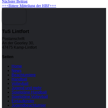
Nächster Beitrag
+++Bittere Mitteilung der HBF+++
TuS Lintfort
Postanschrift:
An der Goorley 30,
47475 Kamp-Lintfort
Seiten
Home
News
Beachturniere
Handball
Volleyball
Jugend und mehr
Spielpläne Handball
Spielpläne Volleyball
Einlaufkinder
Jugendbeachturnier