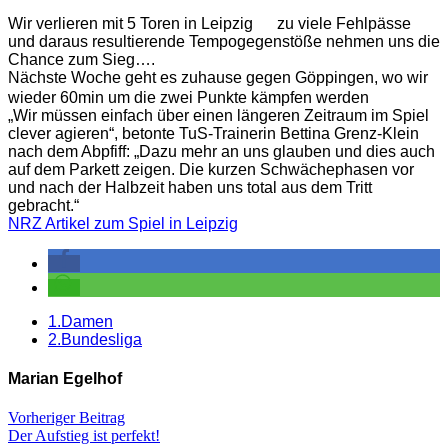
Wir verlieren mit 5 Toren in Leipzig
zu viele Fehlpässe
und daraus resultierende Tempogegenstöße nehmen uns die
Chance zum Sieg….
Nächste Woche geht es zuhause gegen Göppingen, wo wir
wieder 60min um die zwei Punkte kämpfen werden
„Wir müssen einfach über einen längeren Zeitraum im Spiel
clever agieren“, betonte TuS-Trainerin Bettina Grenz-Klein
nach dem Abpfiff: „Dazu mehr an uns glauben und dies auch
auf dem Parkett zeigen. Die kurzen Schwächephasen vor
und nach der Halbzeit haben uns total aus dem Tritt
gebracht.“
NRZ Artikel zum Spiel in Leipzig
1.Damen
2.Bundesliga
Marian Egelhof
Vorheriger Beitrag
Der Aufstieg ist perfekt!