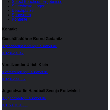
Select Beachcup Ergebnisse
Selectbestellungen
Beachplätze
Sponsoren
Kontakte
Kontakt
Geschäftsführer Bernd Gedanitz
geschaeftsfuehrer@tus-lintfort.de
02842 4342
Vorsitzender Ulrich Klein
vorsitzender@tus-lintfort.de
02842 41607
Jugendwartin Handball Svenja Rottwinkel
jugendwart@tus-lintfort.de
0163 9161566