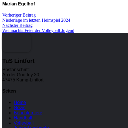
Marian Egelhof
Vorheriger Beitrag
Niederlage im letzten Heimspiel 2024
Nächster Beitrag
Weihnachts-Feier der Volleyball-Jugend
TuS Lintfort
Postanschrift:
An der Goorley 30,
47475 Kamp-Lintfort
Seiten
Home
News
Beachturniere
Handball
Volleyball