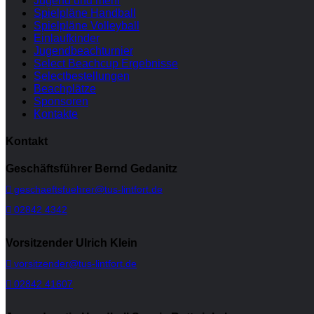
Jugend und mehr
Spielpläne Handball
Spielpläne Volleyball
Einlaufkinder
Jugendbeachturnier
Select Beachcup Ergebnisse
Selectbestellungen
Beachplätze
Sponsoren
Kontakte
Kontakt
Geschäftsführer Bernd Gedanitz
geschaeftsfuehrer@tus-lintfort.de
02842 4342
Vorsitzender Ulrich Klein
vorsitzender@tus-lintfort.de
02842 41607