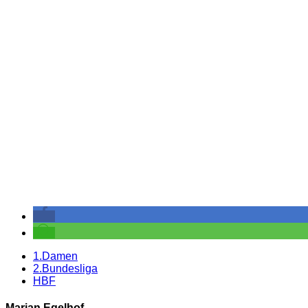
1.Damen
2.Bundesliga
HBF
Marian Egelhof