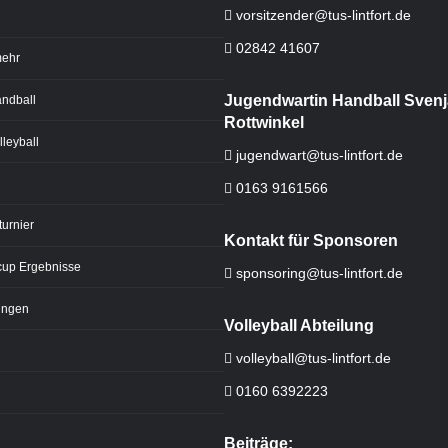
vorsitzender@tus-lintfort.de
02842 41607
mehr
Jugendwartin Handball Svenj
andball
Rottwinkel
lleyball
jugendwart@tus-lintfort.de
0163 9161566
urnier
Kontakt für Sponsoren
cup Ergebnisse
sponsoring@tus-lintfort.de
ungen
Volleyball Abteilung
volleyball@tus-lintfort.de
0160 6392223
Beiträge: