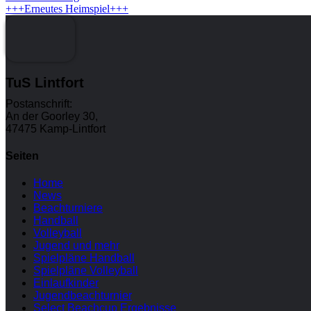
+++Erneutes Heimspiel+++
TuS Lintfort
Postanschrift:
An der Goorley 30,
47475 Kamp-Lintfort
Seiten
Home
News
Beachturniere
Handball
Volleyball
Jugend und mehr
Spielpläne Handball
Spielpläne Volleyball
Einlaufkinder
Jugendbeachturnier
Select Beachcup Ergebnisse