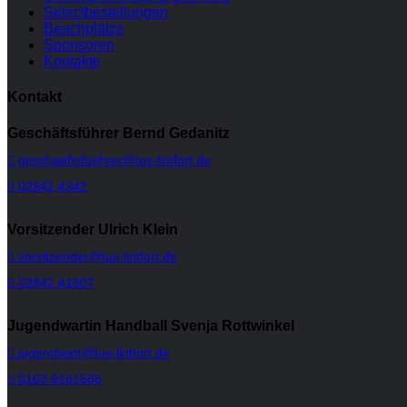
Selectbestellungen
Beachplätze
Sponsoren
Kontakte
Kontakt
Geschäftsführer Bernd Gedanitz
geschaeftsfuehrer@tus-lintfort.de
02842 4342
Vorsitzender Ulrich Klein
vorsitzender@tus-lintfort.de
02842 41607
Jugendwartin Handball Svenja Rottwinkel
jugendwart@tus-lintfort.de
0163 9161566