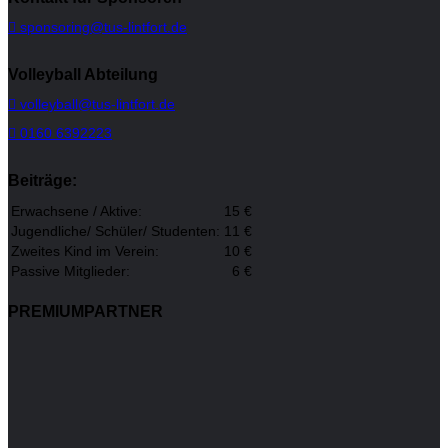
sponsoring@tus-lintfort.de
Volleyball Abteilung
volleyball@tus-lintfort.de
0160 6392223
Beiträge:
Erwachsene / Aktive:
15 €
Jugendliche/ Schüler/ Studenten:
11 €
Zweites Kind im Verein:
10 €
Passive Mitglieder:
6 €
PREMIUMPARTNER