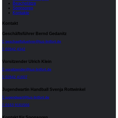
Beachplätze
Sponsoren
Kontakte
Kontakt
Geschäftsführer Bernd Gedanitz
geschaeftsfuehrer@tus-lintfort.de
02842 4342
Vorsitzender Ulrich Klein
vorsitzender@tus-lintfort.de
02842 41607
Jugendwartin Handball Svenja Rottwinkel
jugendwart@tus-lintfort.de
0163 9161566
Kontakt für Sponsoren