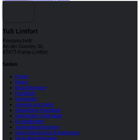
TuS Lintfort
Postanschrift:
An der Goorley 30,
47475 Kamp-Lintfort
Seiten
Home
News
Beachturniere
Handball
Volleyball
Jugend und mehr
Spielpläne Handball
Spielpläne Volleyball
Einlaufkinder
Jugendbeachturnier
Select Beachcup Ergebnisse
Selectbestellungen